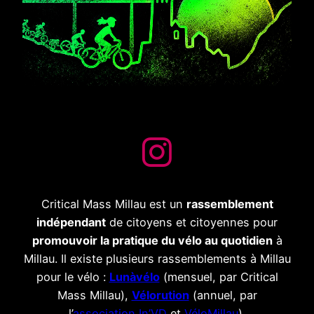
Critical Mass Millau est un
rassemblement
indépendant
de citoyens et citoyennes pour
promouvoir la pratique du vélo au quotidien
à
Millau. Il existe plusieurs rassemblements à Millau
pour le vélo :
Lunàvélo
(mensuel, par Critical
Mass Millau),
Vélorution
(annuel, par
l’
association In’VD
et
VéloMillau
).