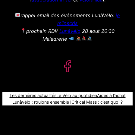
rappel email des événements LunàVélo:
je
m’inscris
prochain RDV
Lunàvélo
28 aout 20:30
Maladrerie
Les dernières actualités
Le Vélo au quotidien
Aides à l’achat
Lunàvélo : roulons ensemble !
Critical Mass : c’est quoi ?