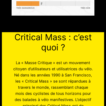
Critical Mass : c’est
quoi ?
La « Masse Critique » est un mouvement
citoyen d’utilisateurs et utilisatrices du vélo.
Né dans les années 1990 à San Francisco,
les « Critical Mass » se sont répandues à
travers le monde, rassemblant chaque
mois des cyclistes de tous horizons pour
des balades à vélo manifestives. L’objectif
principal des Critical Mass est de