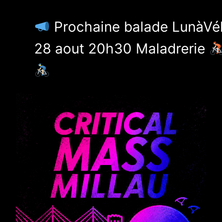
Aller
au
Prochaine balade LunàVélo :
contenu
28 aout 20h30 Maladrerie