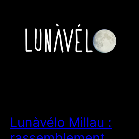
Lunàvélo Millau :
rassemblement